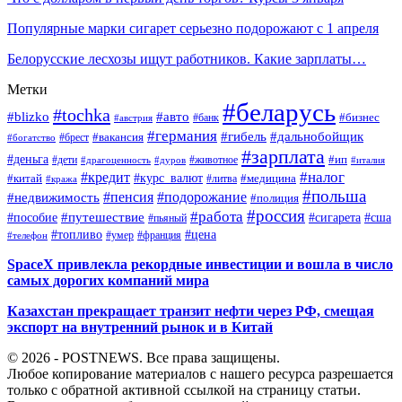
Популярные марки сигарет серьезно подорожают с 1 апреля
Белорусские лесхозы ищут работников. Какие зарплаты…
Метки
#беларусь
#tochka
#blizko
#авто
#бизнес
#банк
#австрия
#германия
#гибель
#дальнобойщик
#брест
#вакансия
#богатство
#зарплата
#деньга
#ип
#дети
#дуров
#животное
#италия
#драгоценность
#налог
#кредит
#курс_валют
#китай
#медицина
#литва
#кража
#польша
#пенсия
#подорожание
#недвижимость
#полиция
#россия
#работа
#путешествие
#пособие
#сигарета
#сша
#пьяный
#топливо
#цена
#умер
#франция
#телефон
SpaceX привлекла рекордные инвестиции и вошла в число
самых дорогих компаний мира
Казахстан прекращает транзит нефти через РФ, смещая
экспорт на внутренний рынок и в Китай
© 2026 - POSTNEWS. Все права защищены.
Любое копирование материалов с нашего ресурса разрешается
только с обратной активной ссылкой на страницу статьи.