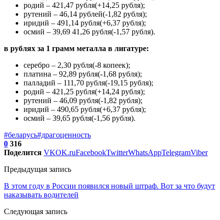
родий – 421,47 рубля(+14,25 рубля);
рутений – 46,14 рублей(-1,82 рубля);
иридий – 491,14 рубля(+6,37 рубля);
осмий – 39,69 41,26 рубля(-1,57 рубля).
в рублях за 1 грамм металла в лигатуре:
серебро – 2,30 рубля(-8 копеек);
платина – 92,89 рубля(-1,68 рубля);
палладий – 111,70 рубля(-19,15 рубля);
родий – 421,25 рубля(+14,24 рубля);
рутений – 46,09 рубля(-1,82 рубля);
иридий – 490,65 рубля(+6,37 рубля);
осмий – 39,65 рубля(-1,56 рубля).
#беларусь
#драгоценность
0
316
Поделится
VK
OK.ru
Facebook
Twitter
WhatsApp
Telegram
Viber
Предыдущая запись
В этом году в России появился новый штраф. Вот за что будут
наказывать водителей
Следующая запись