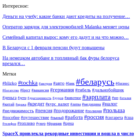
Интересное:
Деньги на учебу: какие банки дают кредиты на получение…
Оператор зарядок для электромобилей Malanka меняет цены
Семейный капитал вырос: кому его дадут и на что можно…
В Беларуси с 1 февраля пенсии будут повышены
На немецком автобане в топливный бак фуры белоруса
врезался…
Метки
#беларусь
#tochka
#blizko
#авто
#бизнес
#банк
#австрия
#германия
#гибель
#дальнобойщик
#брест
#вакансия
#богатство
#зарплата
#деньга
#ип
#дети
#дуров
#животное
#италия
#драгоценность
#налог
#кредит
#курс_валют
#китай
#медицина
#литва
#кража
#польша
#пенсия
#подорожание
#недвижимость
#полиция
#россия
#работа
#путешествие
#пособие
#сигарета
#сша
#пьяный
#топливо
#цена
#умер
#франция
#телефон
SpaceX привлекла рекордные инвестиции и вошла в число