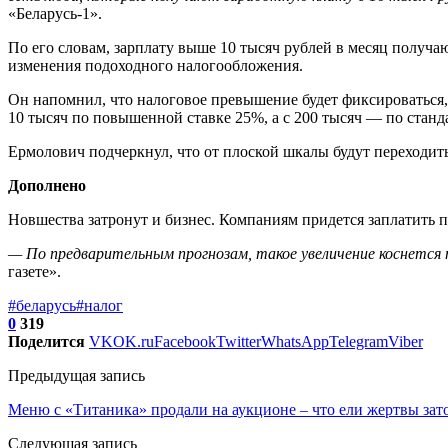
«Беларусь-1».
По его словам, зарплату выше 10 тысяч рублей в месяц получают
изменения подоходного налогообложения.
Он напомнил, что налоговое превышение будет фиксироваться, ес
10 тысяч по повышенной ставке 25%, а с 200 тысяч — по станд
Ермолович подчеркнул, что от плоской шкалы будут переходит
Дополнено
Новшества затронут и бизнес. Компаниям придется заплатить
— По предварительным прогнозам, такое увеличение коснется 
газете».
#беларусь
#налог
0
319
Поделится
VK
OK.ru
Facebook
Twitter
WhatsApp
Telegram
Viber
Предыдущая запись
Меню с «Титаника» продали на аукционе – что ели жертвы зат
Следующая запись