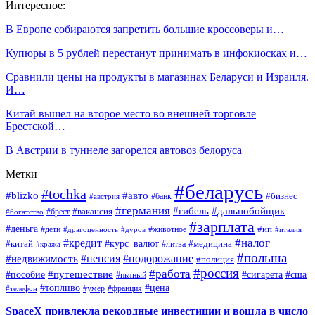
Интересное:
В Европе собираются запретить большие кроссоверы и…
Купюры в 5 рублей перестанут принимать в инфокиосках и…
Сравнили цены на продукты в магазинах Беларуси и Израиля.
И…
Китай вышел на второе место во внешней торговле
Брестской…
В Австрии в туннеле загорелся автовоз белоруса
Метки
#беларусь
#tochka
#blizko
#авто
#бизнес
#банк
#австрия
#германия
#гибель
#дальнобойщик
#брест
#вакансия
#богатство
#зарплата
#деньга
#ип
#дети
#дуров
#животное
#италия
#драгоценность
#налог
#кредит
#курс_валют
#китай
#медицина
#литва
#кража
#польша
#пенсия
#подорожание
#недвижимость
#полиция
#россия
#работа
#путешествие
#пособие
#сигарета
#сша
#пьяный
#топливо
#цена
#умер
#франция
#телефон
SpaceX привлекла рекордные инвестиции и вошла в число