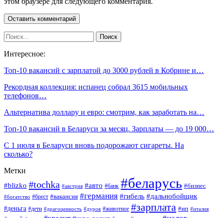
этом браузере для следующего комментария.
Интересное:
Топ-10 вакансий с зарплатой до 3000 рублей в Кобрине и…
Рекордная коллекция: испанец собрал 3615 мобильных
телефонов…
Альтернатива доллару и евро: смотрим, как заработать на…
Топ-10 вакансий в Беларуси за месяц. Зарплаты — до 19 000…
С 1 июля в Беларуси вновь подорожают сигареты. На
сколько?
Метки
#беларусь
#tochka
#blizko
#авто
#бизнес
#банк
#австрия
#германия
#гибель
#дальнобойщик
#брест
#вакансия
#богатство
#зарплата
#деньга
#ип
#дети
#дуров
#животное
#италия
#драгоценность