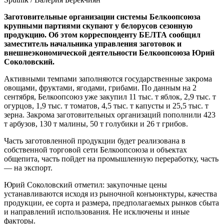
Заготовительные организации системы Белкоопсоюза
крупными партиями скупают у белорусов сезонную
продукцию. Об этом корреспонденту БЕЛТА сообщил
заместитель начальника управления заготовок и
внешнеэкономической деятельности Белкоопсоюза Юрий
Соколовский.
Активными темпами заполняются государственные закрома
овощами, фруктами, ягодами, грибами. По данным на 2
сентября, Белкоопсоюз уже закупил 11 тыс. т яблок, 2,9 тыс. т
огурцов, 1,9 тыс. т томатов, 4,5 тыс. т капусты и 25,5 тыс. т
зерна. Закрома заготовительных организаций пополнили 423
т арбузов, 130 т малины, 50 т голубики и 26 т грибов.
Часть заготовленной продукции будет реализована в
собственной торговой сети Белкоопсоюза и объектах
общепита, часть пойдет на промышленную переработку, часть
— на экспорт.
Юрий Соколовский отметил: закупочные цены
устанавливаются исходя из рыночной конъюнктуры, качества
продукции, ее сорта и размера, предполагаемых рынков сбыта
и направлений использования. Не исключены и иные
факторы.