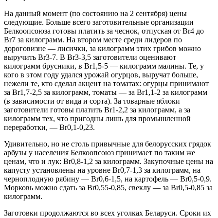
На данный момент (по состоянию на 2 сентября) цены
следующие. Больше всего заготовительные организации
Белкоопсоюза готовы платить за чеснок, отпуская от Br4 до
Br7 за килограмм. На втором месте среди лидеров по
дороговизне — лисички, за килограмм этих грибов можно
выручить Br3-7. В Br3-3,5 заготовители оценивают
килограмм брусники, в Br1,5-5 — килограмм малины. Те, у
кого в этом году удался урожай огурцов, выручат больше,
нежели те, кто сделал акцент на томатах: огурцы принимают
за Br1,7-2,5 за килограмм, томаты — за Br1,1-2 за килограмм
(в зависимости от вида и сорта). За товарные яблоки
заготовители готовы платить Br1-2,2 за килограмм, а за
килограмм тех, что пригодны лишь для промышленной
переработки, — Br0,1-0,23.
Удивительно, но не столь привычные для белорусских грядок
арбузы у населения Белкоопсоюз принимает по таким же
ценам, что и лук: Br0,8-1,2 за килограмм. Закупочные цены на
капусту установлены на уровне Br0,7-1,3 за килограмм, на
черноплодную рябину — Br0,6-1,5, на картофель — Br0,5-0,9.
Морковь можно сдать за Br0,55-0,85, свеклу — за Br0,5-0,85 за
килограмм.
Заготовки продолжаются во всех уголках Беларуси. Сроки их