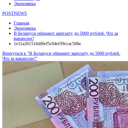
Экономика
POSTNEWS
Главная
Экономика
В Беларуси обещают зарплату до 5000 рублей. Что за
вакансии?
1e11a261516df6ef5c04ef39ccac506e
Вернуться к "В Беларуси обещают зарплату до 5000 рублей.
Что за вакансии?"