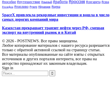
#россия
#работа
#путешествие
#пособие
#сигарета
#сша
#пьяный
#топливо
#цена
#умер
#франция
#телефон
SpaceX привлекла рекордные инвестиции и вошла в число
самых дорогих компаний мира
Казахстан прекращает транзит нефти через РФ, смещая
экспорт на внутренний рынок и в Китай
© 2026 - POSTNEWS. Все права защищены.
Любое копирование материалов с нашего ресурса разрешается
только с обратной активной ссылкой на страницу статьи.
Все материалы опубликованные на сайте взяты с открытых
источников и других порталов интернета, все права на
авторство принадлежат их законным владельцам.
Sign in