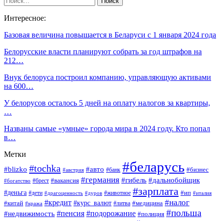
Интересное:
Базовая величина повышается в Беларуси с 1 января 2024 года
Белорусские власти планируют собрать за год штрафов на
212…
Внук белоруса построил компанию, управляющую активами
на 600…
У белорусов осталось 5 дней на оплату налогов за квартиры,
…
Названы самые «умные» города мира в 2024 году. Кто попал
в…
Метки
#беларусь
#tochka
#blizko
#авто
#бизнес
#банк
#австрия
#германия
#гибель
#дальнобойщик
#брест
#вакансия
#богатство
#зарплата
#деньга
#ип
#дети
#дуров
#животное
#италия
#драгоценность
#налог
#кредит
#курс_валют
#китай
#медицина
#литва
#кража
#польша
#пенсия
#подорожание
#недвижимость
#полиция