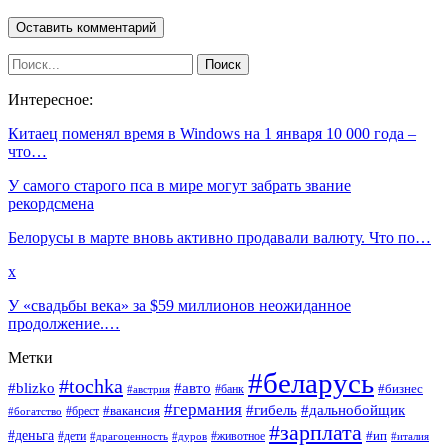
Интересное:
Китаец поменял время в Windows на 1 января 10 000 года –
что…
У самого старого пса в мире могут забрать звание
рекордсмена
Белорусы в марте вновь активно продавали валюту. Что по…
x
У «свадьбы века» за $59 миллионов неожиданное
продолжение.…
Метки
#беларусь
#tochka
#blizko
#авто
#бизнес
#банк
#австрия
#германия
#гибель
#дальнобойщик
#брест
#вакансия
#богатство
#зарплата
#деньга
#ип
#дети
#дуров
#животное
#италия
#драгоценность