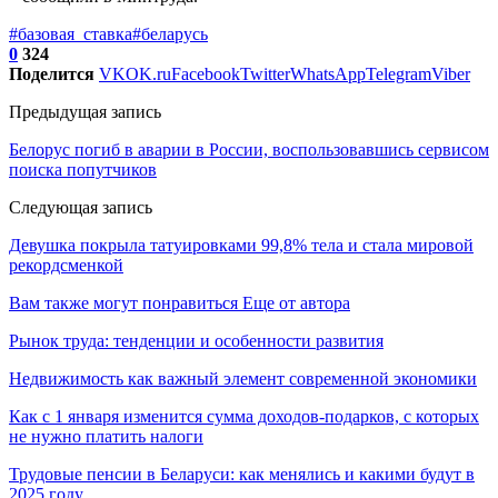
#базовая_ставка
#беларусь
0
324
Поделится
VK
OK.ru
Facebook
Twitter
WhatsApp
Telegram
Viber
Предыдущая запись
Белорус погиб в аварии в России, воспользовавшись сервисом
поиска попутчиков
Следующая запись
Девушка покрыла татуировками 99,8% тела и стала мировой
рекордсменкой
Вам также могут понравиться
Еще от автора
Рынок труда: тенденции и особенности развития
Недвижимость как важный элемент современной экономики
Как с 1 января изменится сумма доходов-подарков, с которых
не нужно платить налоги
Трудовые пенсии в Беларуси: как менялись и какими будут в
2025 году