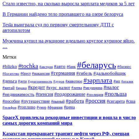
Стало известно, на сколько выросла зарплата медиков за 5 лет
В Германии найдено тело пропавшего на озере белоруса
Tesla выиграла суд по первому смертельному ДТП с
автопилотом
Мужчина купил на аукционе идеально круглое куриное яйцо.
…
Метки
#беларусь
#tochka
#blizko
#авто
#бизнес
#банк
#австрия
#германия
#гибель
#дальнобойщик
#брест
#вакансия
#богатство
#зарплата
#деньга
#ип
#дети
#дуров
#животное
#италия
#драгоценность
#налог
#кредит
#курс_валют
#китай
#медицина
#литва
#кража
#польша
#пенсия
#подорожание
#недвижимость
#полиция
#россия
#работа
#путешествие
#пособие
#сигарета
#сша
#пьяный
#топливо
#цена
#умер
#франция
#телефон
SpaceX привлекла рекордные инвестиции и вошла в число
самых дорогих компаний мира
Казахстан прекращает транзит нефти через РФ, смещая