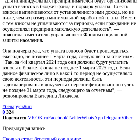
"Для индивидуальных предпринимателей будут организованы
уплата взносов в бюджет фонда и порядок уплаты. То есть
взносы выплачиваются от установленного ими дохода, но не
ниже, чем из размера минимальной заработной платы. Вместе
с тем взносы не уплачиваются за периоды, если гражданин не
осуществлял предпринимательскую деятельность", —
пояснила заместитель управляющего Фондом социальной
защиты населения.
Она подчеркнула, что уплата взносов будет производиться
ежегодно, не позднее 1 марта года, следующего за отчетным.
"Так, за 4-й квартал 2024 года они должны будут уплатить
взносы в бюджет фонда не позднее 1 марта 2025 года. Если
данное физическое лицо в какой-то период не осуществляло
свою деятельность, эти периоды должны быть
задекларированы в документах персонифицированного учета
не позднее 31 марта года, следующего за отчетным", —
резюмировала Екатерина Лихачева.
#беларусь
#ип
0
324
Поделится
VK
OK.ru
Facebook
Twitter
WhatsApp
Telegram
Viber
Предыдущая запись
Сколько стоит березовый сок в мире