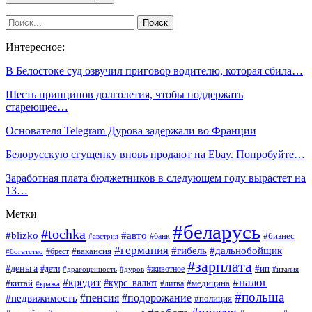
Интересное:
В Белостоке суд озвучил приговор водителю, которая сбила…
Шесть принципов долголетия, чтобы поддержать
стареющее…
Основателя Telegram Дурова задержали во Франции
Белорусскую сгущенку вновь продают на Ebay. Попробуйте…
Заработная плата бюджетников в следующем году вырастет на
13…
Метки
#беларусь
#tochka
#blizko
#авто
#бизнес
#банк
#австрия
#германия
#гибель
#дальнобойщик
#брест
#вакансия
#богатство
#зарплата
#деньга
#ип
#дети
#дуров
#животное
#италия
#драгоценность
#налог
#кредит
#курс_валют
#китай
#медицина
#литва
#кража
#польша
#пенсия
#подорожание
#недвижимость
#полиция