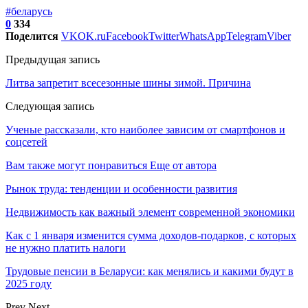
#беларусь
0
334
Поделится
VK
OK.ru
Facebook
Twitter
WhatsApp
Telegram
Viber
Предыдущая запись
Литва запретит всесезонные шины зимой. Причина
Следующая запись
Ученые рассказали, кто наиболее зависим от смартфонов и
соцсетей
Вам также могут понравиться
Еще от автора
Рынок труда: тенденции и особенности развития
Недвижимость как важный элемент современной экономики
Как с 1 января изменится сумма доходов-подарков, с которых
не нужно платить налоги
Трудовые пенсии в Беларуси: как менялись и какими будут в
2025 году
Prev
Next