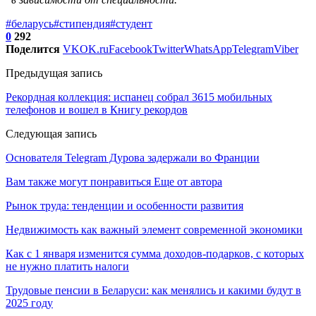
#беларусь
#стипендия
#студент
0
292
Поделится
VK
OK.ru
Facebook
Twitter
WhatsApp
Telegram
Viber
Предыдущая запись
Рекордная коллекция: испанец собрал 3615 мобильных
телефонов и вошел в Книгу рекордов
Следующая запись
Основателя Telegram Дурова задержали во Франции
Вам также могут понравиться
Еще от автора
Рынок труда: тенденции и особенности развития
Недвижимость как важный элемент современной экономики
Как с 1 января изменится сумма доходов-подарков, с которых
не нужно платить налоги
Трудовые пенсии в Беларуси: как менялись и какими будут в
2025 году