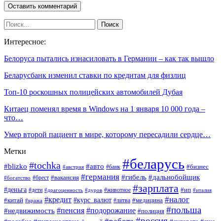
Интересное:
Белоруса пытались изнасиловать в Германии – как так вышло
Беларусбанк изменил ставки по кредитам для физлиц
Топ-10 роскошных полицейских автомобилей Дубая
Китаец поменял время в Windows на 1 января 10 000 года –
что…
Умер второй пациент в мире, которому пересадили сердце…
Метки
#беларусь
#tochka
#blizko
#авто
#бизнес
#банк
#австрия
#германия
#гибель
#дальнобойщик
#брест
#вакансия
#богатство
#зарплата
#деньга
#ип
#дети
#дуров
#животное
#италия
#драгоценность
#налог
#кредит
#курс_валют
#китай
#медицина
#литва
#кража
#польша
#пенсия
#подорожание
#недвижимость
#полиция
#россия
#работа