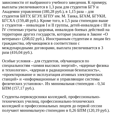
зависимости от выбранного учебного заведения. К примеру,
выплаты увеличиваются в 1,3 раза для студентов БГУ и
Академии управления (180,28 руб.), в 1,15 раза – для
студентов БНТУ, БГЭУ, БГПУ им. М. Танка, БГАМ, БГУКИ,
БГСХА (159,48 руб.). Кроме того, в 1,5 раза стипендии выше
у студентов – инвалидов I и II группы, детей-инвалидов с III и
IV степенью утраты здоровья, инвалидов боевых действий на
территории других государств, которые указаны в Законе «О
ветеранах» (208,02 руб.). Иностранным студентам и лицам без
гражданства, обучающимся в соответствии с
международными договорами, выплата увеличивается в 3
раза (416,04 руб.).
Особые условия – для студентов, обучающихся по
специальностям «химия высоких энергий», «ядерные физика
и технологии», «ядерная и радиационная безопасность»,
«проектирование и эксплуатация атомных электрических
станций» и «информационные и управляющие системы
физических установок». Их минимальная стипендия – 0,34
БПМ (157,17 руб.).
Студенты-первокурсники колледжей, профессионально-
технических училищ, профессионально-технических
колледжей и профессиональных лицеев до первой сессии
получают минимальную стипендию в 0,26 БПМ (120,19 руб.).