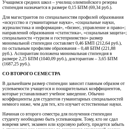
Учащимся средних школ – училищ олимпийского резерва
стипендия назначается в размере 0,15 БПМ (69,34 руб.).
Для магистрантов по специальностям профилей образования
«искусство и гуманитарные науки», «социальные науки,
журналистика и информация», «бизнес, управление и право»;
направлений образования «статистика», «социальная защита»;
специальности «туризм и гостеприимство» размер
минимальной стипендии составляет 0,46 БМП (212,64 руб.),
по остальным профилям образования – 0,48 БПМ (221,88
руб.). Аспирантам положена минимальная стипендия в
размере 2,25 БПМ (1040,09 руб.), докторантам – 3,65 БПМ
(1687,25 руб.).
СО ВТОРОГО СЕМЕСТРА
В дальнейшем размер стипендии зависит главным образом от
успеваемости учащегося и поощрительных коэффициентов,
которые устанавливает учебное заведение. Обычно
коэффициенты для студентов гуманитарных специальностей
немного ниже, чем для тех, кто изучает естественные науки.
Начиная со второго семестра для получения стипендии
студенту необходимо быть успевающим. Тому, кто не сдал
вовремя зачет, экзамен или курсовую работу, придется забыть