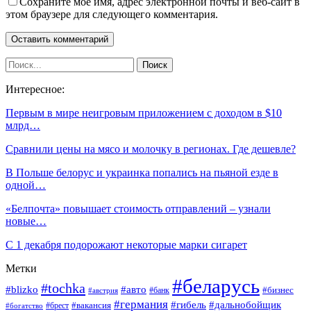
Сохраните мое имя, адрес электронной почты и веб-сайт в
этом браузере для следующего комментария.
Интересное:
Первым в мире неигровым приложением с доходом в $10
млрд…
Сравнили цены на мясо и молочку в регионах. Где дешевле?
В Польше белорус и украинка попались на пьяной езде в
одной…
«Белпочта» повышает стоимость отправлений – узнали
новые…
С 1 декабря подорожают некоторые марки сигарет
Метки
#беларусь
#tochka
#blizko
#авто
#бизнес
#банк
#австрия
#германия
#гибель
#дальнобойщик
#брест
#вакансия
#богатство