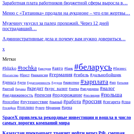
Заработная плата работников бюджетной сферы выросла в…
Меню с «Титаника» продали на аукционе – что ели жертвы…
Мужчину укусил за палец прохожий. Через 12 дней
пострадавший…
Административные дела и почему вам нужно довериться…
x
Метки
#беларусь
#tochka
#blizko
#авто
#бизнес
#банк
#австрия
#германия
#гибель
#дальнобойщик
#брест
#вакансия
#богатство
#зарплата
#деньга
#ип
#дети
#дуров
#животное
#италия
#драгоценность
#налог
#кредит
#курс_валют
#китай
#медицина
#литва
#кража
#польша
#пенсия
#подорожание
#недвижимость
#полиция
#россия
#работа
#путешествие
#пособие
#сигарета
#сша
#пьяный
#топливо
#цена
#умер
#франция
#телефон
SpaceX привлекла рекордные инвестиции и вошла в число
самых дорогих компаний мира
Казахстан прекращает транзит нефти через РФ, смещая