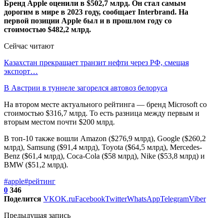
Бренд Apple оценили в $502,7 млрд. Он стал самым
дорогим в мире в 2023 году, сообщает Interbrand. На
первой позиции Apple был и в прошлом году со
стоимостью $482,2 млрд.
Сейчас читают
Казахстан прекращает транзит нефти через РФ, смещая
экспорт…
В Австрии в туннеле загорелся автовоз белоруса
На втором месте актуального рейтинга — бренд Microsoft со
стоимостью $316,7 млрд. То есть разница между первым и
вторым местом почти $200 млрд.
В топ-10 также вошли Amazon ($276,9 млрд), Google ($260,2
млрд), Samsung ($91,4 млрд), Toyota ($64,5 млрд), Mercedes-
Benz ($61,4 млрд), Coca-Cola ($58 млрд), Nike ($53,8 млрд) и
BMW ($51,2 млрд).
#apple
#рейтинг
0
346
Поделится
VK
OK.ru
Facebook
Twitter
WhatsApp
Telegram
Viber
Предыдущая запись