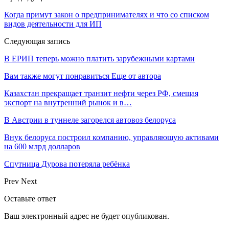
Когда примут закон о предпринимателях и что со списком
видов деятельности для ИП
Следующая запись
В ЕРИП теперь можно платить зарубежными картами
Вам также могут понравиться
Еще от автора
Казахстан прекращает транзит нефти через РФ, смещая
экспорт на внутренний рынок и в…
В Австрии в туннеле загорелся автовоз белоруса
Внук белоруса построил компанию, управляющую активами
на 600 млрд долларов
Спутница Дурова потеряла ребёнка
Prev
Next
Оставьте ответ
Ваш электронный адрес не будет опубликован.