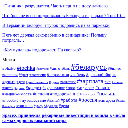
«Титаник» разрушается. Часть перил на носу лайнера…
Что больше всего подорожало в Беларуси в феврале? Топ-10…
В Германии белорус и турок подрались из-за парковки
Пять лет держал секс-рабыню в свинарнике: Польшу
потрясла…
«Коммуналка» подорожает. На сколько?
Метки
#беларусь
#tochka
#blizko
#авто
#бизнес
#банк
#австрия
#германия
#гибель
#дальнобойщик
#брест
#вакансия
#богатство
#зарплата
#деньга
#ип
#дети
#дуров
#животное
#италия
#драгоценность
#налог
#кредит
#курс_валют
#китай
#медицина
#литва
#кража
#польша
#пенсия
#подорожание
#недвижимость
#полиция
#россия
#работа
#путешествие
#пособие
#сигарета
#сша
#пьяный
#топливо
#цена
#умер
#франция
#телефон
SpaceX привлекла рекордные инвестиции и вошла в число
самых дорогих компаний мира