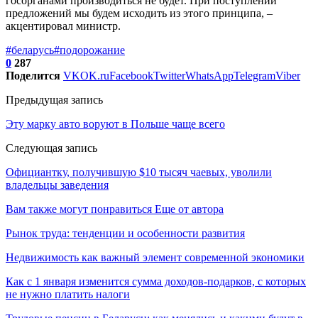
госорганами производиться не будет. При поступлении
предложений мы будем исходить из этого принципа, –
акцентировал министр.
#беларусь
#подорожание
0
287
Поделится
VK
OK.ru
Facebook
Twitter
WhatsApp
Telegram
Viber
Предыдущая запись
Эту марку авто воруют в Польше чаще всего
Следующая запись
Официантку, получившую $10 тысяч чаевых, уволили
владельцы заведения
Вам также могут понравиться
Еще от автора
Рынок труда: тенденции и особенности развития
Недвижимость как важный элемент современной экономики
Как с 1 января изменится сумма доходов-подарков, с которых
не нужно платить налоги