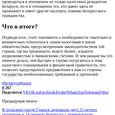
проводиться в отношении не только налоговых резидентов
Беларуси, но и в отношении тех, кто давно здесь не
проживает и имеет другие паспорта, помимо белорусского
гражданства.
Что в итоге?
Подводя итог, стоит напомнить о необходимости тщательно и
внимательно относиться к своим налоговым и иным
обязательствам, предусмотренным законодательством той
страны, где вы проживаете, ведете бизнес, владеете
недвижимостью и банковскими счетами. И чем раньше вы это
начнете делать, тем быстрее и глубже погрузитесь в тему
налогового планирования и финансовой грамотности, что
позволит предотвратить предъявления к вам со стороны
государства необоснованных требований и претензий.
#беларусь
#налог
0
267
Поделится
VK
OK.ru
Facebook
Twitter
WhatsApp
Telegram
Viber
Предыдущая запись
В польском городе Гданьск задержали двух 25-летних
украинцев и 24-летнюю белоруску с значительным