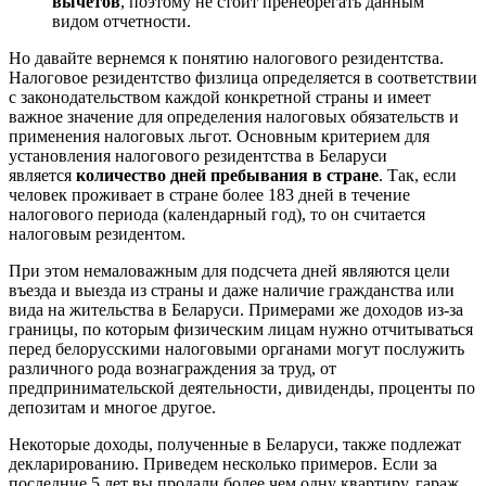
вычетов
, поэтому не стоит пренебрегать данным
видом отчетности.
Но давайте вернемся к понятию налогового резидентства.
Налоговое резидентство физлица определяется в соответствии
с законодательством каждой конкретной страны и имеет
важное значение для определения налоговых обязательств и
применения налоговых льгот. Основным критерием для
установления налогового резидентства в Беларуси
является
количество дней пребывания в стране
. Так, если
человек проживает в стране более 183 дней в течение
налогового периода (календарный год), то он считается
налоговым резидентом.
При этом немаловажным для подсчета дней являются цели
въезда и выезда из страны и даже наличие гражданства или
вида на жительства в Беларуси. Примерами же доходов из-за
границы, по которым физическим лицам нужно отчитываться
перед белорусскими налоговыми органами могут послужить
различного рода вознаграждения за труд, от
предпринимательской деятельности, дивиденды, проценты по
депозитам и многое другое.
Некоторые доходы, полученные в Беларуси, также подлежат
декларированию. Приведем несколько примеров. Если за
последние 5 лет вы продали более чем одну квартиру, гараж,