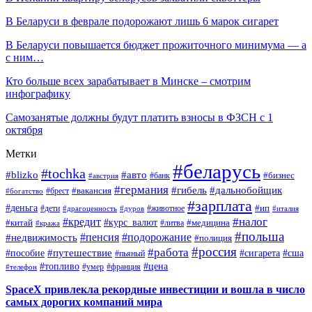
В Беларуси в феврале подорожают лишь 6 марок сигарет
В Беларуси повышается бюджет прожиточного минимума — а
с ним…
Кто больше всех зарабатывает в Минске – смотрим
инфографику
Самозанятые должны будут платить взносы в ФЗСН с 1
октября
Метки
#беларусь
#tochka
#blizko
#авто
#бизнес
#банк
#австрия
#германия
#гибель
#дальнобойщик
#брест
#вакансия
#богатство
#зарплата
#деньга
#ип
#дети
#дуров
#животное
#италия
#драгоценность
#налог
#кредит
#курс_валют
#китай
#медицина
#литва
#кража
#польша
#пенсия
#подорожание
#недвижимость
#полиция
#россия
#работа
#путешествие
#пособие
#сигарета
#сша
#пьяный
#топливо
#цена
#умер
#франция
#телефон
SpaceX привлекла рекордные инвестиции и вошла в число
самых дорогих компаний мира