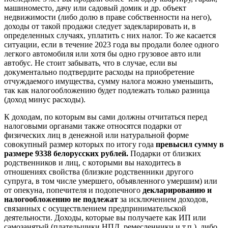
машиноместо, дачу или садовый домик и др. объект
недвижимости (либо долю в праве собственности на него),
доходы от такой продажи следует задекларировать и, в
определенных случаях, уплатить с них налог. То же касается
ситуации, если в течение 2023 года вы продали более одного
легкого автомобиля или хотя бы одно грузовое авто или
автобус. Не стоит забывать, что в случае, если вы
документально подтвердите расходы на приобретение
отчуждаемого имущества, сумму налога можно уменьшить,
так как налогообложению будет подлежать только разница
(доход минус расходы).
К доходам, по которым вы сами должны отчитаться перед
налоговыми органами также относятся подарки от
физических лиц в денежной или натуральной форме
совокупный размер которых по итогу года
превысил сумму в
размере 9338 белорусских рублей.
Подарки от близких
родственников и лиц, с которыми вы находитесь в
отношениях свойства (близкие родственники другого
супруга, в том числе умершего, объявленного умершим) или
от опекуна, попечителя и подопечного
декларированию и
налогообложению не подлежат
за исключением доходов,
связанных с осуществлением предпринимательской
деятельности. Доходы, которые вы получаете как ИП или
самозанятый (плательщики НПД, ремесленники и т.п.), либо