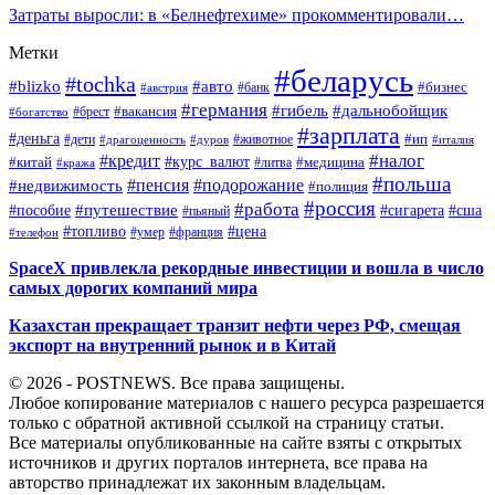
Затраты выросли: в «Белнефтехиме» прокомментировали…
Метки
#беларусь
#tochka
#blizko
#авто
#бизнес
#банк
#австрия
#германия
#гибель
#дальнобойщик
#брест
#вакансия
#богатство
#зарплата
#деньга
#ип
#дети
#дуров
#животное
#италия
#драгоценность
#налог
#кредит
#курс_валют
#китай
#медицина
#литва
#кража
#польша
#пенсия
#подорожание
#недвижимость
#полиция
#россия
#работа
#путешествие
#пособие
#сигарета
#сша
#пьяный
#топливо
#цена
#умер
#франция
#телефон
SpaceX привлекла рекордные инвестиции и вошла в число
самых дорогих компаний мира
Казахстан прекращает транзит нефти через РФ, смещая
экспорт на внутренний рынок и в Китай
© 2026 - POSTNEWS. Все права защищены.
Любое копирование материалов с нашего ресурса разрешается
только с обратной активной ссылкой на страницу статьи.
Все материалы опубликованные на сайте взяты с открытых
источников и других порталов интернета, все права на
авторство принадлежат их законным владельцам.