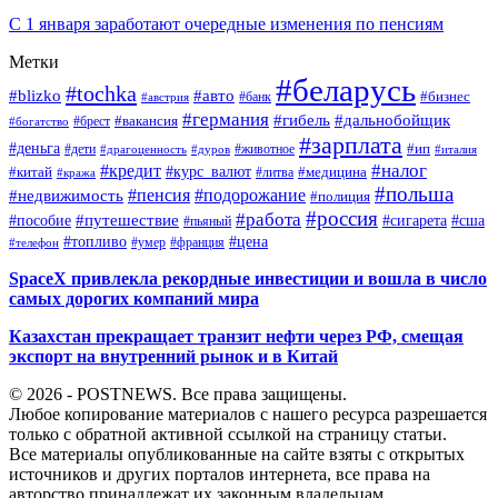
С 1 января заработают очередные изменения по пенсиям
Метки
#беларусь
#tochka
#blizko
#авто
#бизнес
#банк
#австрия
#германия
#гибель
#дальнобойщик
#брест
#вакансия
#богатство
#зарплата
#деньга
#ип
#дети
#дуров
#животное
#италия
#драгоценность
#налог
#кредит
#курс_валют
#китай
#медицина
#литва
#кража
#польша
#пенсия
#подорожание
#недвижимость
#полиция
#россия
#работа
#путешествие
#пособие
#сигарета
#сша
#пьяный
#топливо
#цена
#умер
#франция
#телефон
SpaceX привлекла рекордные инвестиции и вошла в число
самых дорогих компаний мира
Казахстан прекращает транзит нефти через РФ, смещая
экспорт на внутренний рынок и в Китай
© 2026 - POSTNEWS. Все права защищены.
Любое копирование материалов с нашего ресурса разрешается
только с обратной активной ссылкой на страницу статьи.
Все материалы опубликованные на сайте взяты с открытых
источников и других порталов интернета, все права на
авторство принадлежат их законным владельцам.