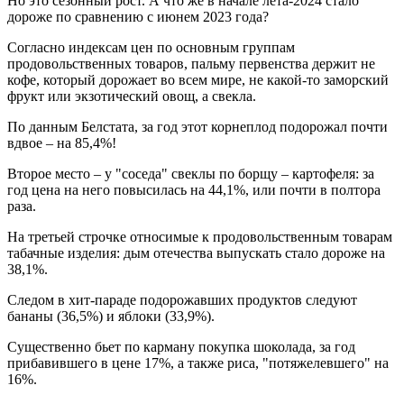
Но это сезонный рост. А что же в начале лета-2024 стало
дороже по сравнению с июнем 2023 года?
Согласно индексам цен по основным группам
продовольственных товаров, пальму первенства держит не
кофе, который дорожает во всем мире, не какой-то заморский
фрукт или экзотический овощ, а свекла.
По данным Белстата, за год этот корнеплод подорожал почти
вдвое – на 85,4%!
Второе место – у "соседа" свеклы по борщу – картофеля: за
год цена на него повысилась на 44,1%, или почти в полтора
раза.
На третьей строчке относимые к продовольственным товарам
табачные изделия: дым отечества выпускать стало дороже на
38,1%.
Следом в хит-параде подорожавших продуктов следуют
бананы (36,5%) и яблоки (33,9%).
Существенно бьет по карману покупка шоколада, за год
прибавившего в цене 17%, а также риса, "потяжелевшего" на
16%.