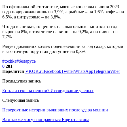
По официальной статистике, мясные консервы с июня 2023
года подорожали лишь на 3,9%, а рыбные – на 1,6%, кофе – на
6,5%, а цитрусовые – на 3,8%.
Что до выпивки, то ценник на алкогольные напитки за год
вырос на 8%, в том числе на вино – на 9,2%, а на пиво – на
7,7%.
Радует домашних хозяев подешевевший за год сахар, который
в закаточную пору стал доступнее на 0,8%.
#tochka
#беларусь
0
281
Поделится
VK
OK.ru
Facebook
Twitter
WhatsApp
Telegram
Viber
Предыдущая запись
Есть ли секс на пенсии? Исследование ученых
Следующая запись
Невероятные истории выживших после удара молнии
Вам также могут понравиться
Еще от автора