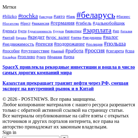
Метки
#беларусь
#tochka
#blizko
#авто
#бизнес
#банк
#австрия
#германия
#гибель
#дальнобойщик
#брест
#вакансия
#богатство
#зарплата
#деньга
#ип
#дети
#дуров
#животное
#италия
#драгоценность
#налог
#кредит
#курс_валют
#китай
#медицина
#литва
#кража
#польша
#пенсия
#подорожание
#недвижимость
#полиция
#россия
#работа
#путешествие
#пособие
#сигарета
#сша
#пьяный
#топливо
#цена
#умер
#франция
#телефон
SpaceX привлекла рекордные инвестиции и вошла в число
самых дорогих компаний мира
Казахстан прекращает транзит нефти через РФ, смещая
экспорт на внутренний рынок и в Китай
© 2026 - POSTNEWS. Все права защищены.
Любое копирование материалов с нашего ресурса разрешается
только с обратной активной ссылкой на страницу статьи.
Все материалы опубликованные на сайте взяты с открытых
источников и других порталов интернета, все права на
авторство принадлежат их законным владельцам.
Sign in