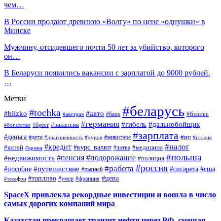
чем…
В России продают древнюю «Волгу» по цене «однушки» в
Минске
Мужчину, отсидевшего почти 50 лет за убийство, которого
он…
В Беларуси появились вакансии с зарплатой до 9000 рублей.
…
Метки
#беларусь
#tochka
#blizko
#авто
#бизнес
#банк
#австрия
#германия
#гибель
#дальнобойщик
#брест
#вакансия
#богатство
#зарплата
#деньга
#ип
#дети
#дуров
#животное
#италия
#драгоценность
#налог
#кредит
#курс_валют
#китай
#медицина
#литва
#кража
#польша
#пенсия
#подорожание
#недвижимость
#полиция
#россия
#работа
#путешествие
#пособие
#сигарета
#сша
#пьяный
#топливо
#цена
#умер
#франция
#телефон
SpaceX привлекла рекордные инвестиции и вошла в число
самых дорогих компаний мира
Казахстан прекращает транзит нефти через РФ, смещая