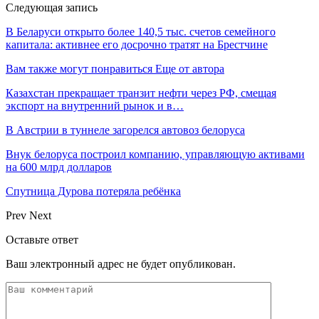
Следующая запись
В Беларуси открыто более 140,5 тыс. счетов семейного
капитала: активнее его досрочно тратят на Брестчине
Вам также могут понравиться
Еще от автора
Казахстан прекращает транзит нефти через РФ, смещая
экспорт на внутренний рынок и в…
В Австрии в туннеле загорелся автовоз белоруса
Внук белоруса построил компанию, управляющую активами
на 600 млрд долларов
Спутница Дурова потеряла ребёнка
Prev
Next
Оставьте ответ
Ваш электронный адрес не будет опубликован.