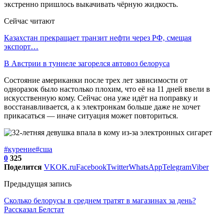
экстренно пришлось выкачивать чёрную жидкость.
Сейчас читают
Казахстан прекращает транзит нефти через РФ, смещая
экспорт…
В Австрии в туннеле загорелся автовоз белоруса
Состояние американки после трех лет зависимости от
одноразок было настолько плохим, что её на 11 дней ввели в
искусственную кому. Сейчас она уже идёт на поправку и
восстанавливается, а к электронкам больше даже не хочет
прикасаться — иначе ситуация может повториться.
#курение
#сша
0
325
Поделится
VK
OK.ru
Facebook
Twitter
WhatsApp
Telegram
Viber
Предыдущая запись
Сколько белорусы в среднем тратят в магазинах за день?
Рассказал Белстат