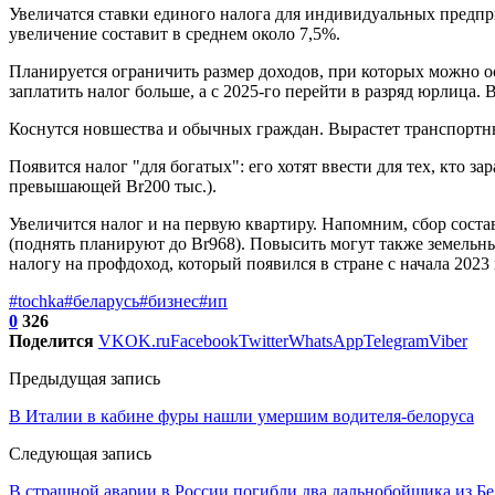
Увеличатся ставки единого налога для индивидуальных предпри
увеличение составит в среднем около 7,5%.
Планируется ограничить размер доходов, при которых можно ос
заплатить налог больше, а с 2025-го перейти в разряд юрлица.
Коснутся новшества и обычных граждан. Вырастет транспортный 
Появится налог "для богатых": его хотят ввести для тех, кто з
превышающей Br200 тыс.).
Увеличится налог и на первую квартиру. Напомним, сбор состав
(поднять планируют до Br968). Повысить могут также земельны
налогу на профдоход, который появился в стране с начала 2023 
#tochka
#беларусь
#бизнес
#ип
0
326
Поделится
VK
OK.ru
Facebook
Twitter
WhatsApp
Telegram
Viber
Предыдущая запись
В Италии в кабине фуры нашли умершим водителя-белоруса
Следующая запись
В страшной аварии в России погибли два дальнобойщика из Б