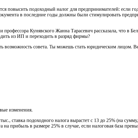
тся повысить подоходный налог для предпринимателей: если год
 документа в последние годы должны были стимулировать предпр
 профессора Кунявского Жанна Тарасевич рассказала, что в Бе
ить из ИП и переходить в разряд фирмы?
сть возможность совета. Ты можешь стать юридическим лицом. В
вые изменения.
0 тыс., ставка подоходного налога вырастет с 13 до 25% (на су
 на прибыль в размере 25% в случае, если налоговая база превы