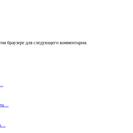
том браузере для следующего комментария.
х…
ала…
на…