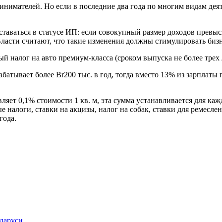
нимателей. Но если в последние два года по многим видам деяте
таваться в статусе ИП: если совокупный размер доходов превыс
 Власти считают, что такие изменения должны стимулировать биз
налог на авто премиум-класса (сроком выпуска не более трех ле
арабатывает более Br200 тыс. в год, тогда вместо 13% из зарплат
ляет 0,1% стоимости 1 кв. м, эта сумма устанавливается для ка
е налоги, ставки на акцизы, налог на собак, ставки для ремесл
года.
еларуси