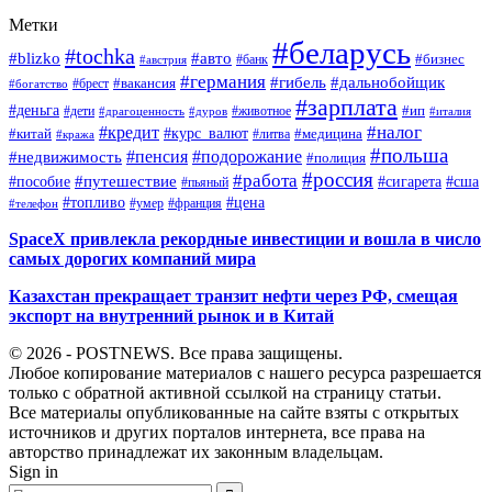
Метки
#беларусь
#tochka
#blizko
#авто
#бизнес
#банк
#австрия
#германия
#гибель
#дальнобойщик
#брест
#вакансия
#богатство
#зарплата
#деньга
#ип
#дети
#дуров
#животное
#италия
#драгоценность
#налог
#кредит
#курс_валют
#китай
#медицина
#литва
#кража
#польша
#пенсия
#подорожание
#недвижимость
#полиция
#россия
#работа
#путешествие
#пособие
#сигарета
#сша
#пьяный
#топливо
#цена
#умер
#франция
#телефон
SpaceX привлекла рекордные инвестиции и вошла в число
самых дорогих компаний мира
Казахстан прекращает транзит нефти через РФ, смещая
экспорт на внутренний рынок и в Китай
© 2026 - POSTNEWS. Все права защищены.
Любое копирование материалов с нашего ресурса разрешается
только с обратной активной ссылкой на страницу статьи.
Все материалы опубликованные на сайте взяты с открытых
источников и других порталов интернета, все права на
авторство принадлежат их законным владельцам.
Sign in